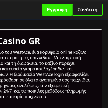
Εγγραφή
Σύνδεση
Casino GR
ο του WestAce, ένα κορυφαίο online καζίνο
τες εμπειρίες παιχνιδιού. Με εξαιρετική
α και τη διαφάνεια, το καζίνο παρέχει
 και ευρεία γκάμα κουλοχέρηδων και
ιών. Η διαδικασία WestAce login εξασφαλίζει
πρόσβαση σε όλα τα αγαπημένα σας παιχνίδια.
γρήγορες αναλήψεις, την εξαιρετική
 24/7, και τις ποικίλες μεθόδους πληρωμής
τη εμπειρία παιχνιδιού.