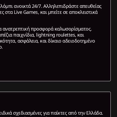
e λόμπι ανοικτά 24/7. Αλληλεπιδράστε απευθείας
ς στα Live Games, και μπείτε σε αποκλειστικά
μια ανατρεπτική προσφορά καλωσορίσματος.
ζια παιχνίδια, lightning roulettes, και
ικότητα, ασφάλεια, και δίκαιο αδειοδοτημένο
ο.
ιδικά σχεδιασμένες για παίκτες από την Ελλάδα.