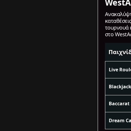
WestA
Ανακαλύψτε
καταθέσεις
τουρνουά κ
στο WestA
Παιχνίδ
Live Roul
Blackjack
Baccarat
Dream Ca