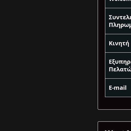
Συντελ
Πληρω
Κινητή
Εξυπηρ
Πελατ
E-mail