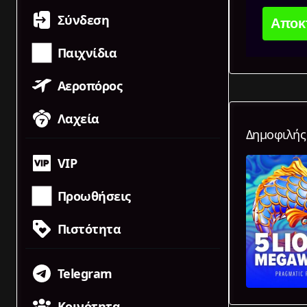
Σύνδεση
Αποκ
Παιχνίδια
Αεροπόρος
Λαχεία
Δημοφιλής
VIP
Προωθήσεις
Πιστότητα
Telegram
Κοινότητα