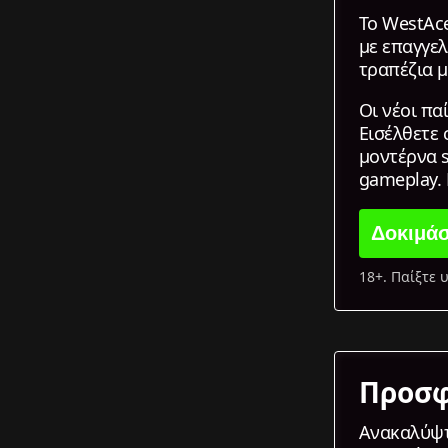
Το WestAce
με επαγγελ
τραπέζια μ
Οι νέοι π
Εισέλθετε 
μοντέρνα s
gameplay. 
Δοκιμάσ
18+. Παίξτε 
Προσφ
Ανακαλύψτε